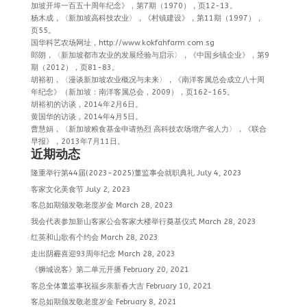
加坡开埠一百五十周年纪念》，第7期（1970），页12-13。
杨木成，〈新加坡高科技农业〉，《村镇建设》，第11期（1997），
页55。
国华科艺农场网址，http://www.kokfahfarm.com.sg
郎朗，〈新加坡都市农业的发展经验与启示〉，《中国乡镇企业》，第9
期（2012），页81-83。
胡裕初，〈漫谈新加坡农业概况与未来〉，《南洋客属总会成立八十周
年纪念》（新加坡：南洋客属总会，2009），页162-165。
胡裕初的访谈，2014年2月6日。
黄国华的访谈，2014年4月5日。
曹慧娟，〈新加坡粮食基金申请热烈 高科技农场增产省人力〉，《联合
早报》，2013年7月11日。
近期动态
隆重举行第44届(2023-2025)董监事会就职典礼
July 4, 2023
客家文化美食节
July 2, 2023
客总如期颁发敬老度岁金
March 28, 2023
我会代表参加新山客家公会客家大楼举行奠基仪式
March 28, 2023
红英和山歌有个约会
March 28, 2023
走出阴霾喜迎93周年纪念
March 28, 2023
《狮城说客》第二单元开播
February 20, 2021
客总全体董监事祝福乡亲新春大吉
February 10, 2021
客总如期颁发敬老度岁金
February 8, 2021