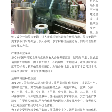
科艺农
场投资
五十万
建造温
室，以
提高蔬
菜产
量。翌
年，设立一间周末菜园，供人参观消遣与销售之传统市场。周末菜园于
周末及假日对外开放，供人参观，以了解种植蔬菜过程，同时销售新鲜
蔬菜及农产品。
在柔佛开壁菜园
2004年国华科艺农场与柔佛州友人合作开壁菜园，以增加产量，收成后
运回新加坡销售。由于新加坡人口不断增加，土地有限，蔬菜供应量远
远不足销售，长期依靠外国进口。此项合作计划，提高了本公司对本地
蔬菜的供应量，且带来优厚的利润。
运用高科技种植蔬菜
2010年，国华科艺农场与世并进，采用高科技种植蔬菜，以提高生产，
增加销售产量。其农场种植蔬菜种类众多，分别有菜心、苋菜、贸白
菜、生菜、小白菜、空心菜、芥兰菜、金宝菜、奶白菜、九白菜、芥菜
和蕃薯叶等，而采取轮流栽种，使得蔬菜足以常年供应。其公司生产的
蔬菜，主要供应给职总平价合作社及巴西班让果菜批发中心。每天供应
约五噸蔬菜产量给职总平价合作社。
为了避免受到气候变化的影响，而采用专业化，运用高科技与自动化机