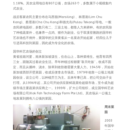
1.18%。其农业用地仅有807公顷，农场263个，多数属于小规模集约
式农业。
战后客家农民主要分布在马西嶺(Marsiling) 、林厝港(Lim Chu
Kang)、蔡厝港(Cha Chu Kang)和德光岛(Pulau Tekong)等地。一般
农民耕地面积，多数只有二、三亩土地，都靠人力来耕种。有的农民除
了种植蔬菜外，也兼养一点鸡、猪作为副业。位于双溪登雅路的国华科
艺农场也不例外，黄国华的父亲黄雀从一名菜农开始起家，经四位儿子
引进高科技到菜园，因此成为专业化的农场。
国华科艺农场的创立
黄雀祖籍河婆，南来新加坡谋生，住在山上，靠种菜维生。他育有四男
三女，跟随其过着农业生活。早年种植过程都要“靠天吃饭”，收成不固
定，而且从播种、浇水、除草到收割都需要大量人力。1945年，开始在
新加坡西部开壁菜园，收成后便拿去市场卖。1979年他靠一公顷土地菜
园创业，设立公司，以种植芥兰为主。后来年事已高，把公司交由子女
打理。从1996年起，其公司开始供应新鲜蔬菜给超级市场，至今成为超
级市场主要蔬菜供应商之一。1999年，扩大公司组织，成立国华科艺农
场有限公司(Kok Fah Technology Farm Pte Ltd)。其农场从一公顷土
地发展到拥有八公顷的菜园。
周末菜
园
2003
年国华