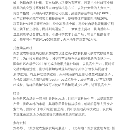
械，包括自动播种机、有自动浇水功能的育苗室、只需半小时就可冷却
蔬菜的真空预冷系统以及自动包装机等方式，以取代大量的人力生产。
黄国华指出，采用高科技和自动化机械，菜苗的存活率提高到100%，
生产过程中还能节省劳力和提高效率，使得整体产量随即增加20%。
蔬菜栽种45天后即可收割，经冷冻系统冷藏，再经过自动包装机器切割
装上袋子贴上标签，而排列装进篮子，一箩箩运上货柜，装满后出车，
送至职总平价合作社总部。引进科学技术于生产后，销售产量跟着增
加，每年可生产超过1400吨蔬菜，占本地生产蔬菜的14％。
托盘幼苗种植
新加坡农粮兽医局鼓励新加坡农场通过高科技和机械化的方式以提高生
产力，为此设立粮食基金，国华科艺农场亦是农粮局资助的农场之一。
国华科艺农场于2011年初成功地用托盘种幼苗，以提高生产力，同时简
化播种培植过程，且获得新加坡就业与职能培训中心“增长与同惠计
划”的款项。托盘种幼苗的过程，采用黑色的托盘形状像放鸡蛋的盘子，
在托盘凹洞里填满泥炭藓(peat moss)和种子，放进苗圃，幼苗就能茁
壮成长。这样的培植过程可以使幼苗培植期减少10天，进而提高生产。
结语
国华科艺农场是一间与时并进的农场，且运用高科技生产，以提高蔬菜
产量，供应本地的市场。其领导层秉持精益求精，创新的思维去开发农
业市场，排除守旧“靠天吃饭”的思维，而积极推动高科技农业，以发展
专业化蔬菜农场,为新加坡提供更新鲜及美味的蔬菜。
参考资料
刘冬琴，〈新加坡农业的发展与展望〉，《史与地：新加坡史地专栏-新