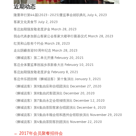
近期动态
隆重举行第44届(2023-2025)董监事会就职典礼
July 4, 2023
客家文化美食节
July 2, 2023
客总如期颁发敬老度岁金
March 28, 2023
我会代表参加新山客家公会客家大楼举行奠基仪式
March 28, 2023
红英和山歌有个约会
March 28, 2023
走出阴霾喜迎93周年纪念
March 28, 2023
《狮城说客》第二单元开播
February 20, 2021
客总全体董监事祝福乡亲新春大吉
February 10, 2021
客总如期颁发敬老度岁金
February 8, 2021
客总华乐团担纲《狮城说客》第十集演出
January 3, 2021
《狮城说客》第9集由应和合唱团演出
December 27, 2020
《狮城说客》第8集由武客团演出
December 20, 2020
《狮城说客》第7集由永定会馆倾情演出
December 12, 2020
《狮城说客》第6集由茶阳客家合唱团演出
December 6, 2020
《狮城说客》第5集由丰顺会馆和惠州会馆联袂演出
November 29, 2020
《狮城说客》第4集由茶阳客韵团演出
November 22, 2020
←
2017年会员聚餐招待会