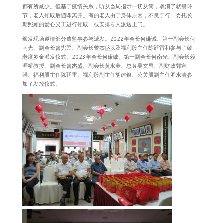
都有所减少。但基于疫情关系，听从当局指示一切从简，取消了就餐环
节，老人领取后随即离开。有的老人由于身体原因，不良于行，委托长
期照顾的爱心义工进行领取，或安排专人派送上门。
颁发现场邀请部分董监事参与派发。2022年会长何谦诚、第一副会长何
南光、副会长曾宪民、副会长曾杰盛以及福利股主任陈廷雷和参与了敬
老度岁金派发仪式。2023年会长何谦诚、第一副会长何南光、副会长赖
涯桥教授、副会长曾杰盛、副会长黄水养、总务吴文昌、副财政郭宣
强、福利股主任陈廷雷、福利股副主任胡建银、公关股副主任罗水清参
加了发放仪式。