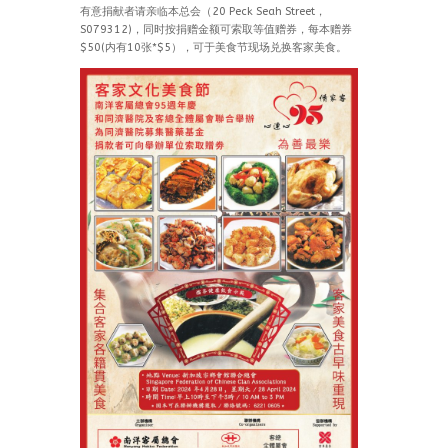
有意捐献者请亲临本总会（20 Peck Seah Street，
S079312)，同时按捐赠金额可索取等值赠券，每本赠券
$50(内有10张*$5），可于美食节现场兑换客家美食。